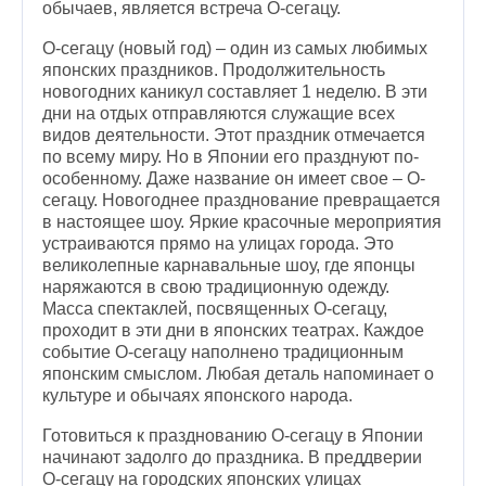
обычаев, является встреча О-сегацу.
О-сегацу (новый год) – один из самых любимых
японских праздников. Продолжительность
новогодних каникул составляет 1 неделю. В эти
дни на отдых отправляются служащие всех
видов деятельности. Этот праздник отмечается
по всему миру. Но в Японии его празднуют по-
особенному. Даже название он имеет свое – О-
сегацу. Новогоднее празднование превращается
в настоящее шоу. Яркие красочные мероприятия
устраиваются прямо на улицах города. Это
великолепные карнавальные шоу, где японцы
наряжаются в свою традиционную одежду.
Масса спектаклей, посвященных О-сегацу,
проходит в эти дни в японских театрах. Каждое
событие О-сегацу наполнено традиционным
японским смыслом. Любая деталь напоминает о
культуре и обычаях японского народа.
Готовиться к празднованию О-сегацу в Японии
начинают задолго до праздника. В преддверии
О-сегацу на городских японских улицах