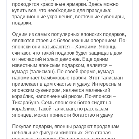
проводятся красочные ярмарки. Здесь можно
купить все, что необходимо для праздника:
традиционные украшения, восточные сувениры,
подарки.
Одним из самых популярных японских подарков,
являются стрелы с белоснежным оперением. По-
японски они называются – Хамаими. Японцы
считают, что такой подарок будет защищать дом
от несчастий и злых демонов. Еще одним
известным японским подарком, является –
кумадэ (талисман). По своей форме, кумадэ
напоминает бамбуковые грабли. Этот талисман
привлекает в дом счастье и удачу. Интересным
японским сувениром, является маленький
кораблик, наполненный рисом. По-японски –
Тикарабунэ. Семь японских богов сидят на
кораблике. Такой талисман, по рассказам
японцев, может принести богатство и удачу.
Покупая подарки, японцы раздают продавцам
небольшие фигурки животных. Это старая
японская традиция. Она является символом