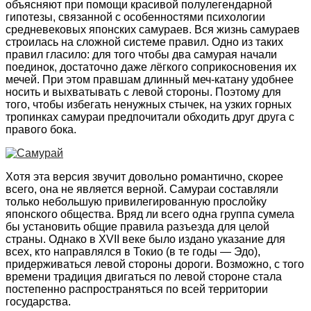
объясняют при помощи красивой полулегендарной
гипотезы, связанной с особенностями психологии
средневековых японских самураев. Вся жизнь самураев
строилась на сложной системе правил. Одно из таких
правил гласило: для того чтобы два самурая начали
поединок, достаточно даже лёгкого соприкосновения их
мечей. При этом правшам длинный меч-катану удобнее
носить и выхватывать с левой стороны. Поэтому для
того, чтобы избегать ненужных стычек, на узких горных
тропинках самураи предпочитали обходить друг друга с
правого бока.
Хотя эта версия звучит довольно романтично, скорее
всего, она не является верной. Самураи составляли
только небольшую привилегированную прослойку
японского общества. Вряд ли всего одна группа сумела
бы установить общие правила разъезда для целой
страны. Однако в XVII веке было издано указание для
всех, кто направлялся в Токио (в те годы — Эдо),
придерживаться левой стороны дороги. Возможно, с того
времени традиция двигаться по левой стороне стала
постепенно распространяться по всей территории
государства.