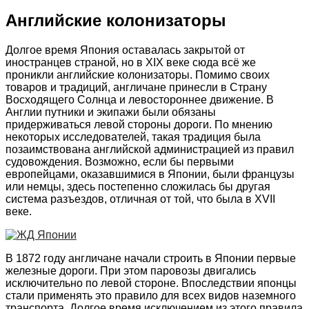
Английские колонизаторы
Долгое время Япония оставалась закрытой от
иностранцев страной, но в XIX веке сюда всё же
проникли английские колонизаторы. Помимо своих
товаров и традиций, англичане принесли в Страну
Восходящего Солнца и левостороннее движение. В
Англии путники и экипажи были обязаны
придерживаться левой стороны дороги. По мнению
некоторых исследователей, такая традиция была
позаимствована английской администрацией из правил
судовождения. Возможно, если бы первыми
европейцами, оказавшимися в Японии, были французы
или немцы, здесь постепенно сложилась бы другая
система разъездов, отличная от той, что была в XVII
веке.
В 1872 году англичане начали строить в Японии первые
железные дороги. При этом паровозы двигались
исключительно по левой стороне. Впоследствии японцы
стали применять это правило для всех видов наземного
транспорта. Долгое время исключением из этого правила