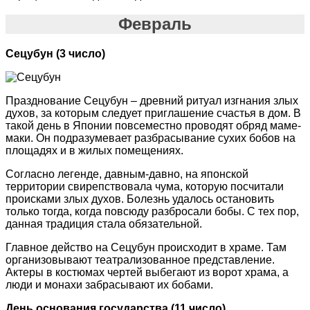
Февраль
Сецубун (3 число)
Празднование Сецубун – древний ритуал изгнания злых
духов, за которым следует приглашение счастья в дом. В
такой день в Японии повсеместно проводят обряд маме-
маки. Он подразумевает разбрасывание сухих бобов на
площадях и в жилых помещениях.
Согласно легенде, давным-давно, на японской
территории свирепствовала чума, которую посчитали
происками злых духов. Болезнь удалось остановить
только тогда, когда повсюду разбросали бобы. С тех пор,
данная традиция стала обязательной.
Главное действо на Сецубун происходит в храме. Там
организовывают театрализованное представление.
Актеры в костюмах чертей выбегают из ворот храма, а
люди и монахи забрасывают их бобами.
День основания государства (11 число)