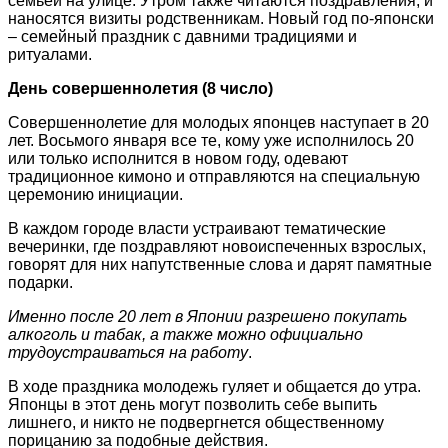
семьей на улице. Утром также читаются поздравления, и
наносятся визиты родственникам. Новый год по-японски
– семейный праздник с давними традициями и
ритуалами.
День совершеннолетия (8 число)
Совершеннолетие для молодых японцев наступает в 20
лет. Восьмого января все те, кому уже исполнилось 20
или только исполнится в новом году, одевают
традиционное кимоно и отправляются на специальную
церемонию инициации.
В каждом городе власти устраивают тематические
вечеринки, где поздравляют новоиспеченных взрослых,
говорят для них напутственные слова и дарят памятные
подарки.
Именно после 20 лет в Японии разрешено покупать
алкоголь и табак, а также можно официально
трудоустраиваться на работу
.
В ходе праздника молодежь гуляет и общается до утра.
Японцы в этот день могут позволить себе выпить
лишнего, и никто не подвергнется общественному
порицанию за подобные действия.