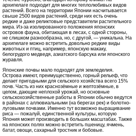
архипелаге подходит для многих теплолюбивых видов
растений. Всего на территории Японии насчитывается
свыше 2500 видов растений, среди них есть очень
редкие и даже реликтовые представители растительного
мира. Из-за изолированного положения японских
островов фауна, обитающая в лесах, с одной стороны,
не слишком разнообразна, но, с другой, — уникальна. На
архипелаге можно встретить довольно редкие виды
животных и птиц, например, японскую макаку,
белогрудого медведя, азиатского барсука или японского
журавля.
Японские почвы мало подходят для земледелия.
Острова имеют, преимущественно, горный рельеф, что
делает пригодными для сельского хозяйства всего 15%
почв. Часть из них краснозёмные и желтозёмные, в
целом, дающие неплохой урожай, но основные
сельскохозяйственные работы в Японии обычно ведутся
в районах с аллювиальными (на берегах рек) и болотно-
луговыми почвами. Именно тут возможно выращивание
риса — пожалуй, единственной культуры, которую
Япония может производить в больших масштабах. Также
на японских полях можно встретить пшеницу, ячмень,
батат, овощи, сахарный тростник и бобовые.