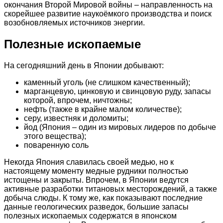
окончания Второй Мировой войны – направленность на
скорейшее развитие наукоёмкого производства и поиск
возобновляемых источников энергии.
Полезные ископаемые
На сегодняшний день в Японии добывают:
каменный уголь (не слишком качественный);
марганцевую, цинковую и свинцовую руду, запасы
которой, впрочем, ничтожны;
нефть (также в крайне малом количестве);
серу, известняк и доломиты;
йод (Япония – один из мировых лидеров по добыче
этого вещества);
поваренную соль
Некогда Япония славилась своей медью, но к
настоящему моменту медные рудники полностью
истощены и закрыты. Впрочем, в Японии ведутся
активные разработки титановых месторождений, а также
добыча слюды. К тому же, как показывают последние
данные геологических разведок, большие запасы
полезных ископаемых содержатся в японском