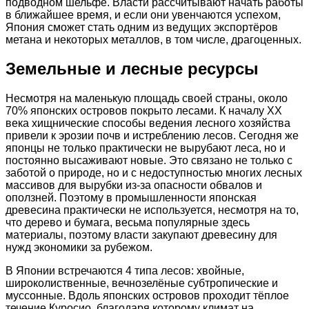
подводном шельфе. Власти рассчитывают начать работы
в ближайшее время, и если они увенчаются успехом,
Япония сможет стать одним из ведущих экспортёров
метана и некоторых металлов, в том числе, драгоценных.
Земельные и лесные ресурсы
Несмотря на маленькую площадь своей страны, около
70% японских островов покрыто лесами. К началу ХХ
века хищнические способы ведения лесного хозяйства
привели к эрозии почв и истреблению лесов. Сегодня же
японцы не только практически не вырубают леса, но и
постоянно высаживают новые. Это связано не только с
заботой о природе, но и с недоступностью многих лесных
массивов для вырубки из-за опасности обвалов и
оползней. Поэтому в промышленности японская
древесина практически не используется, несмотря на то,
что дерево и бумага, весьма популярные здесь
материалы, поэтому власти закупают древесину для
нужд экономики за рубежом.
В Японии встречаются 4 типа лесов: хвойные,
широколиственные, вечнозелёные субтропические и
муссонные. Вдоль японских островов проходит тёплое
течение Куросио, благодаря которому климат на