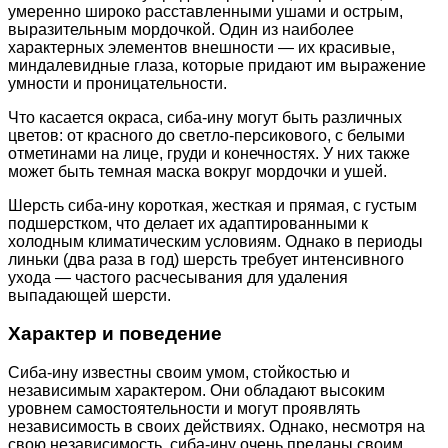
умеренно широко расставленными ушами и острым,
выразительным мордочкой. Один из наиболее
характерных элементов внешности — их красивые,
миндалевидные глаза, которые придают им выражение
умности и проницательности.
Что касается окраса, сиба-ину могут быть различных
цветов: от красного до светло-персикового, с белыми
отметинами на лице, груди и конечностях. У них также
может быть темная маска вокруг мордочки и ушей.
Шерсть сиба-ину короткая, жесткая и прямая, с густым
подшерстком, что делает их адаптированными к
холодным климатическим условиям. Однако в периоды
линьки (два раза в год) шерсть требует интенсивного
ухода — частого расчесывания для удаления
выпадающей шерсти.
Характер и поведение
Сиба-ину известны своим умом, стойкостью и
независимым характером. Они обладают высоким
уровнем самостоятельности и могут проявлять
независимость в своих действиях. Однако, несмотря на
свою независимость, сиба-ину очень преданы своим