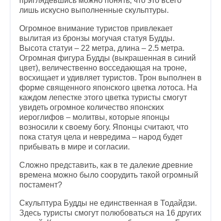
приглядевшись можно понять, что это всего
лишь искусно выполненные скульптуры.
Огромное внимание туристов привлекает
вылитая из бронзы могучая статуя Будды.
Высота статуи – 22 метра, длина – 2.5 метра.
Огромная фигура Будды (выкрашенная в синий
цвет), величественно восседающая на троне,
восхищает и удивляет туристов. Трон выполнен в
форме священного японского цветка лотоса. На
каждом лепестке этого цветка туристы смогут
увидеть огромное количество японских
иероглифов – молитвы, которые японцы
возносили к своему богу. Японцы считают, что
пока статуя цела и невредима – народ будет
прибывать в мире и согласии.
Сложно представить, как в те далекие древние
времена можно было соорудить такой огромный
постамент?
Скульптура Будды не единственная в Тодайдзи.
Здесь туристы смогут полюбоваться на 16 других