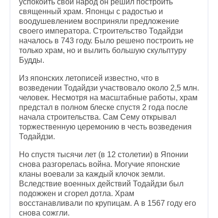
успокоить свой народ он решил построить
священный храм. Японцы с радостью и
воодушевлением восприняли предложение
своего императора. Строительство Тодайдзи
началось в 743 году. Было решено построить не
только храм, но и вылить большую скульптуру
Будды.
Из японских летописей известно, что в
возведении Тодайдзи участвовало около 2,5 млн.
человек. Несмотря на масштабные работы, храм
предстал в полном блеске спустя 2 года после
начала строительства. Сам Сему открывал
торжественную церемонию в честь возведения
Тодайдзи.
Но спустя тысячи лет (в 12 столетии) в Японии
снова разгорелась война. Могучие японские
кланы воевали за каждый клочок земли.
Вследствие военных действий Тодайдзи был
подожжен и сгорел дотла. Храм
восстанавливали по крупицам. А в 1567 году его
снова сожгли.