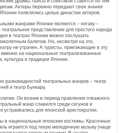
онские драмы, пьесы и спектакли ставятся по тем
ипам. Актеры бережно передают свои знания
 Японии появлялись целые династии актеров.
ными жанрами Японии являются – ногаку –
 театральное представление для простого народа
годня в театрах Японии можно послушать
иколепным балетом. Но, несмотря на это,
еатру не утрачен. А туристы, приезжающие в эту
ть именно на национальные театрализованные
х, культура и традиции Японии.
ко разновидностей театральных жанров – театр
еней и театр Бункару.
толетии. Он возник в период правления отважного
атральный жанр славился среди сегунов и
я устраивались для японской аристократии.
ты в национальные японские костюмы. Красочные
кль играется под тихую мелодичную музыку (чаще
опровождается хоровым пением. В центре