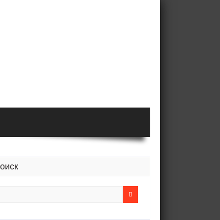
оиск
earch
r: