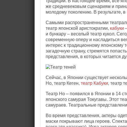
традиции. В настоящее время, все яп
же средневековым сценариям и принц
молодому поколению. В результате, в
Самыми распространенными театраль
театр японской аристократии,
кабуки
–
и бункару – веселый театр кукол. Се
современную оперу и насладиться вел
интерес к традиционному японскому т
загадочную страну, стремятся попас
представления, в которых читается ду
Сейчас, в Японии существует несколь
Но, театр Кеген,
театр Кабуки
, театр т
Театр Но – появился в Японии в 14 с
японского самурая Токугавы. Этот те
самураев. Театральные представлени
Во время представления, актеры оде
маски покрывают лица героев. Спекта
всего это классика). Игра актеров с