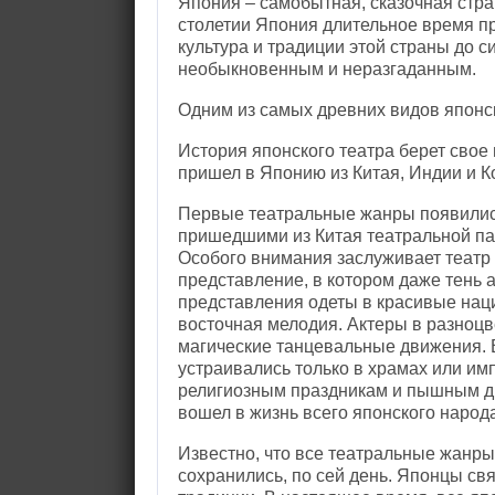
Япония – самобытная, сказочная стран
столетии Япония длительное время пр
культура и традиции этой страны до с
необыкновенным и неразгаданным.
Одним из самых древних видов японск
История японского театра берет свое 
пришел в Японию из Китая, Индии и К
Первые театральные жанры появились 
пришедшими из Китая театральной пан
Особого внимания заслуживает театр 
представление, в котором даже тень а
представления одеты в красивые на
восточная мелодия. Актеры в разноцв
магические танцевальные движения. 
устраивались только в храмах или им
религиозным праздникам и пышным д
вошел в жизнь всего японского народ
Известно, что все театральные жанры
сохранились, по сей день. Японцы свя