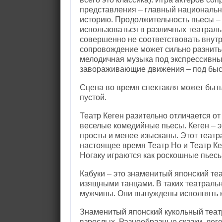
представления – главный националь
историю. Продолжительность пьесы – 
использоваться в различных театрал
совершенно не соответствовать внут
сопровождение может сильно разнить
мелодичная музыка под экспрессивны
завораживающие движения – под быс
Сцена во время спектакля может быт
пустой.
Театр Кеген разительно отличается о
веселые комедийные пьесы. Кеген – э
просты и менее изысканы. Этот теат
настоящее время Театр Но и Театр Ке
Ногаку играются как роскошные пьесы,
Кабуки – это знаменитый японский те
изящными танцами. В таких театраль
мужчины. Они вынуждены исполнять ка
Знаменитый японский кукольный театр
взрослых. Разнообразные сказки, лег