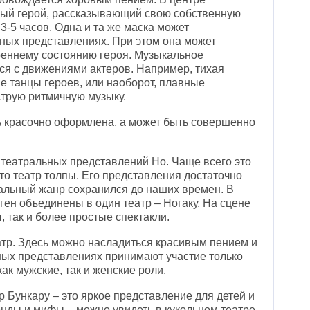
ный герой, рассказывающий свою собственную
3-5 часов. Одна и та же маска может
ьных представлениях. При этом она может
реннему состоянию героя. Музыкальное
ся с движениями актеров. Например, тихая
е танцы героев, или наоборот, плавные
трую ритмичную музыку.
ь красочно оформлена, а может быть совершенно
т театральных представлений Но. Чаще всего это
то театр толпы. Его представления достаточно
ральный жанр сохранился до наших времен. В
ген объединены в один театр – Ногаку. На сцене
 так и более простые спектакли.
атр. Здесь можно насладиться красивым пением и
ных представлениях принимают участие только
к мужские, так и женские роли.
 Бункару – это яркое представление для детей и
енды и мифы – можно увидеть в кукольном театре.