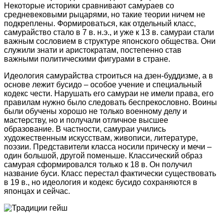
Некоторые историки сравнивают самураев со
средневековыми рыцарями, но такие теории ничем не
подкреплены. Формироваться, как отдельный класс,
самурайство стало в 7 в. н.э., и уже к 13 в. самураи стали
важным сословием в структуре японского общества. Они
служили знати и аристократам, постепенно став
важными политическими фигурами в стране.
Идеология самурайства строиться на дзен-буддизме, а в
основе лежит бусидо – особое учение и специальный
кодекс чести. Нарушать его самураи не имели права, его
правилам нужно было следовать беспрекословно. Воины
были обучены хорошо не только военному делу и
мастерству, но и получали отличное высшее
образование. В частности, самураи учились
художественным искусствам, живописи, литературе,
поэзии. Представители класса носили прическу и мечи –
один большой, другой поменьше. Классический образ
самурая сформировался только к 18 в. Он получил
название буси. Класс перестал фактически существовать
в 19 в., но идеология и кодекс бусидо сохраняются в
японцах и сейчас.