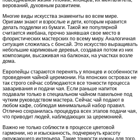
верований, духовным развитием.
Многие виды искусства знамениты во всем мире.
Оригами знают и взрослые и дети, которым нравится
делать подделки из бумаги. Такой же популярной
считается икебана, прочно занявшая свое место в
флористических мастерских по всему миру. Аналогичная
ситуация сложилась с бонсай. Это искусство выращивать
небольшие карликовые деревья, создавая потом из них
композиции, высаживая на балконах, на участках возле
дома.
Европейцы стараются перенять у японцев и особенности
проведения чайной церемонии. На японских островах не
так строго сейчас соблюдаются все тонкости процесса
заваривания и подачи чая. Если раньше напиток
подавали только в специальном чайном павильоне под
чутким руководством мастера. Сейчас чай подают в
любом кафе, соблюдая минимальный набор правил.
Отлично сохранилась процедура всех этапов подачи чая,
что приводит людей, наблюдающих за церемонией.
Важно не только соблюсти в процессе цветовой
гармонии, но и изысканность, подчеркнуть красоту
окружающего интерьера. Такие тонкости нужны для того,