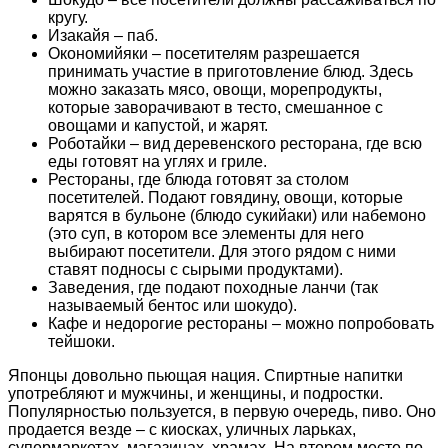
кругу.
Изакайя – паб.
Окономийяки – посетителям разрешается
принимать участие в приготовление блюд. Здесь
можно заказать мясо, овощи, морепродукты,
которые заворачивают в тесто, смешанное с
овощами и капустой, и жарят.
Роботайки – вид деревенского ресторана, где всю
еды готовят на углях и гриле.
Рестораны, где блюда готовят за столом
посетителей. Подают говядину, овощи, которые
варятся в бульоне (блюдо сукийаки) или набемоно
(это суп, в котором все элементы для него
выбирают посетители. Для этого рядом с ними
ставят подносы с сырыми продуктами).
Заведения, где подают походные ланчи (так
называемый бентос или шокудо).
Кафе и недорогие рестораны – можно попробовать
тейшоки.
Японцы довольно пьющая нация. Спиртные напитки
употребляют и мужчины, и женщины, и подростки.
Популярностью пользуется, в первую очередь, пиво. Оно
продается везде – с киосках, уличных ларьках,
супермаркетах, магазинах, храмах. На втором месте по