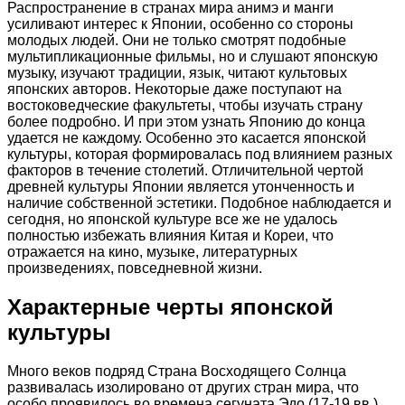
Распространение в странах мира анимэ и манги
усиливают интерес к Японии, особенно со стороны
молодых людей. Они не только смотрят подобные
мультипликационные фильмы, но и слушают японскую
музыку, изучают традиции, язык, читают культовых
японских авторов. Некоторые даже поступают на
востоковедческие факультеты, чтобы изучать страну
более подробно. И при этом узнать Японию до конца
удается не каждому. Особенно это касается японской
культуры, которая формировалась под влиянием разных
факторов в течение столетий. Отличительной чертой
древней культуры Японии является утонченность и
наличие собственной эстетики. Подобное наблюдается и
сегодня, но японской культуре все же не удалось
полностью избежать влияния Китая и Кореи, что
отражается на кино, музыке, литературных
произведениях, повседневной жизни.
Характерные черты японской
культуры
Много веков подряд Страна Восходящего Солнца
развивалась изолировано от других стран мира, что
особо проявилось во времена сегуната Эдо (17-19 вв.).