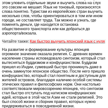
этом уловить отдельные звуки и выучить слова на слух
это совсем не мешает. Язык не тоновый, произносятся
слова понятно. Туристам из европейских стран выучить
несколько слов, чтобы ориентироваться в том или ином
городе, не составляет труда. Так можно и узнать, где
поменять деньги, где находится остановка
общественного транспорта или как добраться до
аэропорта/вокзала.
Читайте также:
Как быстро выучить японский язык с нуля
На развитие и формирование культуры японцев
огромное значение оказала религия. С древних времен
население страны исповедовало синтоизм, который стал
вытесняться буддизмом и конфуцианством. Буддизм
пришел из Индии, сумевший быстро проникнуть даже в
очень замкнутое японское общество. После него пришло
конфуцианство, который стал понятным и доступным для
жителей островов, благодаря наличию особой системы
этических правил и философских норм. Они настолько
соответствовали мировоззрению японцев, что синтоизм
стал быстро отступать под натиском конфуцианских
идей, которые в этой части Азии не стали религией. Это
был способ жизни и сборник правил, которых нужно
придерживаться в повседневной жизни.