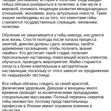
гейша обязана разбираться в политике, в том числе и
мировой, понимать тенденции развития международных
отношений, экономики, знать актуальные новости. Такие
знания необходимы из-за того, что клиентами гейш
становятся государственные служащие, чиновники,
политики.
Обучение не заканчивается у гейш никогда, оно длится
всю жизнь. Спустя полгода после начала процесса
занятий, девочки должны сдать экзамены, пройти
церемонию посвящения, чтобы получить звание
«майко». Кто достигает такой стадии, получает
персональную наставницу, помогающей искать клиентов,
обучаться, проводить мероприятия. Майко стараются
попасть к более влиятельным и авторитетным
наставницам, поскольку от этого зависит их продвижение
по «карьерной» лестнице.
Все гейши обязаны следить за своей красотой,
физическим здоровьем. Девушки и женщины много
времени проводят за косметическими процедурами,
специальными массажами. Полный перечень секретов
гейш неизвестен, поэтому представительницы
профессии в Японии имеют огромное влияние в
обществе.