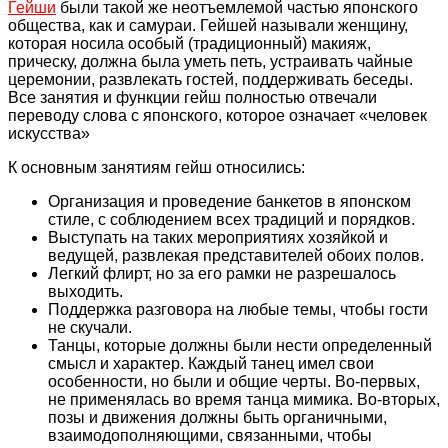
Гейши
были такой же неотъемлемой частью японского
общества, как и самураи. Гейшей называли женщину,
которая носила особый (традиционный) макияж,
прическу, должна была уметь петь, устраивать чайные
церемонии, развлекать гостей, поддерживать беседы.
Все занятия и функции гейш полностью отвечали
переводу слова с японского, которое означает «человек
искусства»
К основным занятиям гейш относились:
Организация и проведение банкетов в японском
стиле, с соблюдением всех традиций и порядков.
Выступать на таких мероприятиях хозяйкой и
ведущей, развлекая представителей обоих полов.
Легкий флирт, но за его рамки не разрешалось
выходить.
Поддержка разговора на любые темы, чтобы гости
не скучали.
Танцы, которые должны были нести определенный
смысл и характер. Каждый танец имел свои
особенности, но были и общие черты. Во-первых,
не применялась во время танца мимика. Во-вторых,
позы и движения должны быть органичными,
взаимодополняющими, связанными, чтобы