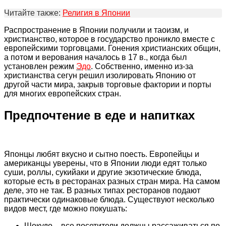
Читайте также:
Религия в Японии
Распространение в Японии получили и таоизм, и
христианство, которое в государство проникло вместе с
европейскими торговцами. Гонения христианских общин,
а потом и верования началось в 17 в., когда был
установлен режим
Эдо
. Собственно, именно из-за
христианства сегун решил изолировать Японию от
другой части мира, закрыв торговые фактории и порты
для многих европейских стран.
Предпочтение в еде и напитках
Японцы любят вкусно и сытно поесть. Европейцы и
американцы уверены, что в Японии люди едят только
суши, роллы, сукийаки и другие экзотические блюда,
которые есть в ресторанах разных стран мира. На самом
деле, это не так. В разных типах ресторанов подают
практически одинаковые блюда. Существуют несколько
видов мест, где можно покушать:
Шокудо – все посетители должны рассаживаться по