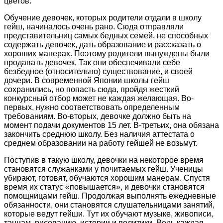
цветов.
Обучение девочек, которых родители отдали в школу
гейш, начиналось очень рано. Сюда отправляли
представительниц самых бедных семей, не способных
содержать девочек, дать образование и рассказать о
хороших манерах. Поэтому родители вынуждены были
продавать девочек. Так они обеспечивали себе
безбедное (относительно) существование, и своей
дочери. В современной Японии школы гейш
сохранились, но попасть сюда, пройдя жесткий
конкурсный отбор может не каждая желающая. Во-
первых, нужно соответствовать определенным
требованиям. Во-вторых, девочке должно быть на
момент подачи документов 15 лет. В-третьих, она обязана
закончить среднюю школу. Без наличия аттестата о
среднем образовании на работу гейшей не возьмут.
Поступив в такую школу, девочки на некоторое время
становятся служанками у почитаемых гейш. Ученицы
убирают, готовят, обучаются хорошим манерам. Спустя
время их статус «повышается», и девочки становятся
помощницами гейш. Продолжая выполнять ежедневные
обязанности, они становятся слушательницами занятий,
которые ведут гейши. Тут их обучают музыке, живописи,
танцам, рисованию, истории и политики. Ведь каждая