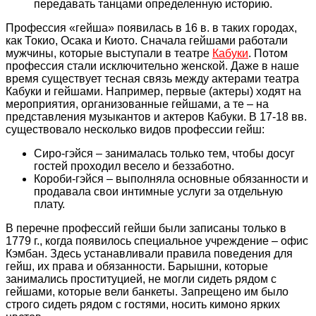
передавать танцами определенную историю.
Профессия «гейша» появилась в 16 в. в таких городах,
как Токио, Осака и Киото. Сначала гейшами работали
мужчины, которые выступали в театре
Кабуки
. Потом
профессия стали исключительно женской. Даже в наше
время существует тесная связь между актерами театра
Кабуки и гейшами. Например, первые (актеры) ходят на
мероприятия, организованные гейшами, а те – на
представления музыкантов и актеров Кабуки. В 17-18 вв.
существовало несколько видов профессии гейш:
Сиро-гэйся – занималась только тем, чтобы досуг
гостей проходил весело и беззаботно.
Короби-гэйся – выполняла основные обязанности и
продавала свои интимные услуги за отдельную
плату.
В перечне профессий гейши были записаны только в
1779 г., когда появилось специальное учреждение – офис
Кэмбан. Здесь устанавливали правила поведения для
гейш, их права и обязанности. Барышни, которые
занимались проституцией, не могли сидеть рядом с
гейшами, которые вели банкеты. Запрещено им было
строго сидеть рядом с гостями, носить кимоно ярких