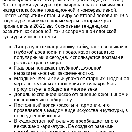
За это время культура, сформировавшаяся тысячи лет
назад стала более традиционной и консервативной.
После «открытия» страны миру во второй половине 19 в.
в культуре появились новые черты, которые ярко
проявились в 20-21 вв. К основным тенденциям
развития, как древней, так и современной японской
культуры можно отнести:
Литературные жанры хокку, хайку, танка возникли в
глубокой древности и продолжают оставаться
популярными и сегодня. Используются поэтами в
разных странах мира.
Гравюры поражают глубиной, духовной
выразительностью, законченностью.
Младшие члены семьи уважают старших. Подобная
черта в семейных отношениях и культуре быта
присутствует в обществе многие века.
Довольно специфическое отношение к женщинам и
их положению в обществу.
Постоянный поиск красоты и гармонии, что
проявляется в каждом виде искусства и культуры, в
повседневной жизни.
В художественной культуре преобладает много
веков жанр карикатуры. Ее создают разными
способами, что позволяет получить довольно