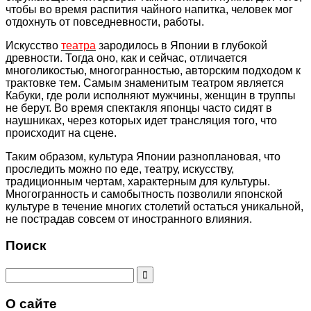
чтобы во время распития чайного напитка, человек мог
отдохнуть от повседневности, работы.
Искусство
театра
зародилось в Японии в глубокой
древности. Тогда оно, как и сейчас, отличается
многоликостью, многогранностью, авторским подходом к
трактовке тем. Самым знаменитым театром является
Кабуки, где роли исполняют мужчины, женщин в труппы
не берут. Во время спектакля японцы часто сидят в
наушниках, через которых идет трансляция того, что
происходит на сцене.
Таким образом, культура Японии разноплановая, что
проследить можно по еде, театру, искусству,
традиционным чертам, характерным для культуры.
Многогранность и самобытность позволили японской
культуре в течение многих столетий остаться уникальной,
не пострадав совсем от иностранного влияния.
Поиск
Search
for:
О сайте